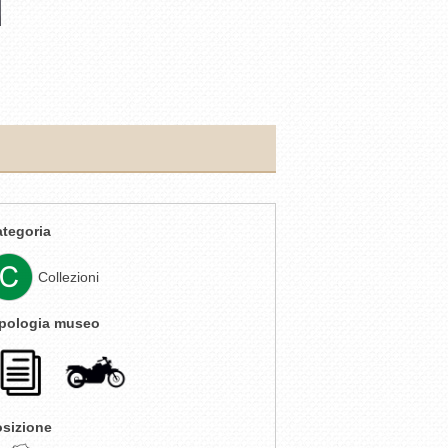
tegoria
Collezioni
ipologia museo
osizione