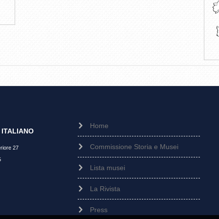
Home
ITALIANO
Commissione Storia e Musei
riore 27
5
Lista musei
La Rivista
Press