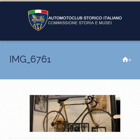
IMG_6761
Hom
»