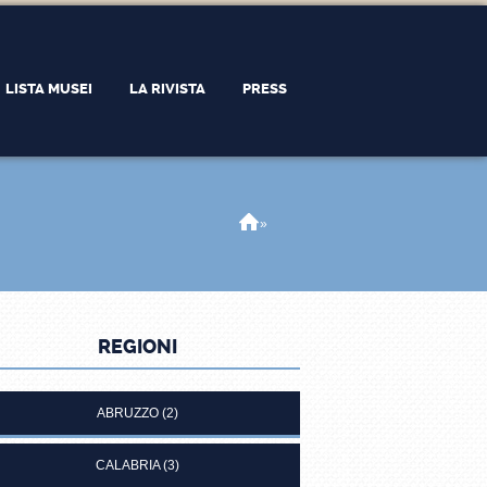
LISTA MUSEI
LA RIVISTA
PRESS
Home
»
REGIONI
ABRUZZO
(2)
CALABRIA
(3)