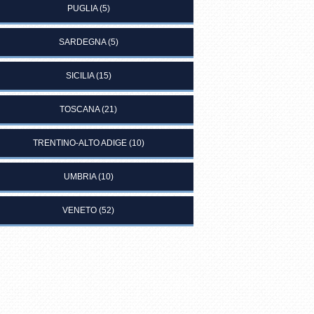
PUGLIA
(5)
SARDEGNA
(5)
SICILIA
(15)
TOSCANA
(21)
TRENTINO-ALTO ADIGE
(10)
UMBRIA
(10)
VENETO
(52)