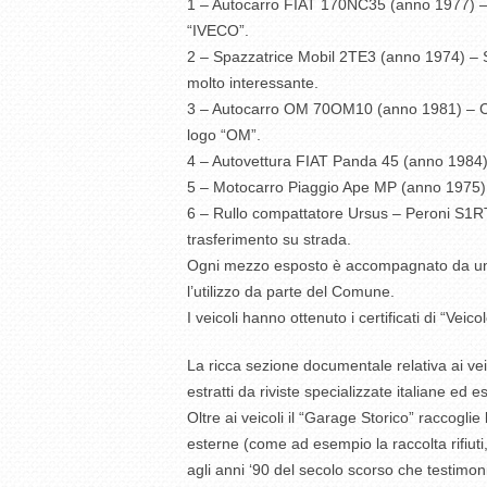
1 – Autocarro FIAT 170NC35 (anno 1977) – C
“IVECO”.
2 – Spazzatrice Mobil 2TE3 (anno 1974) – Sp
molto interessante.
3 – Autocarro OM 70OM10 (anno 1981) – Camio
logo “OM”.
4 – Autovettura FIAT Panda 45 (anno 1984) –
5 – Motocarro Piaggio Ape MP (anno 1975) – 
6 – Rullo compattatore Ursus – Peroni S1RT 
trasferimento su strada.
Ogni mezzo esposto è accompagnato da un pan
l’utilizzo da parte del Comune.
I veicoli hanno ottenuto i certificati di “Veico
La ricca sezione documentale relativa ai ve
estratti da riviste specializzate italiane ed e
Oltre ai veicoli il “Garage Storico” raccogli
esterne (come ad esempio la raccolta rifiuti,
agli anni ‘90 del secolo scorso che testimon