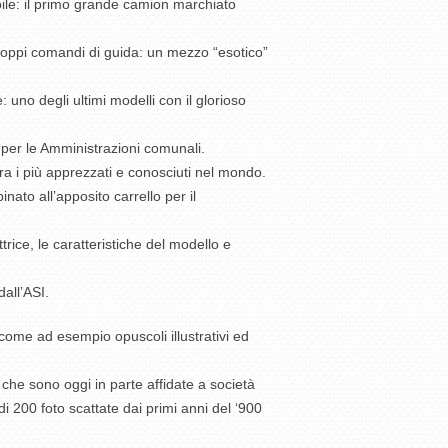
ile: il primo grande camion marchiato
doppi comandi di guida: un mezzo “esotico”
no degli ultimi modelli con il glorioso
 per le Amministrazioni comunali.
ra i più apprezzati e conosciuti nel mondo.
to all’apposito carrello per il
ice, le caratteristiche del modello e
dall’ASI.
come ad esempio opuscoli illustrativi ed
 che sono oggi in parte affidate a società
di 200 foto scattate dai primi anni del ‘900