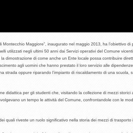
 Montecchio Maggiore”, inaugurato nel maggio 2013, ha l’obiettivo di pre
elli utilizzati negli ultimi 50 anni dai Servizi operativi del Comune vicent
è la dimostrazione di come anche un Ente locale possa contribuire dire
oscimento agli uomini che hanno prestato il loro servizio alle dipendenz
una strada oppure riparando l’impianto di riscaldamento di una scuola, so
ne didattica per gli studenti che, visitando la collezione di mezzi stori
 svolgevano un tempo le attività del Comune, confrontandole con le mod
 quali riveste un ruolo significativo nella storia dei mezzi di trasporto