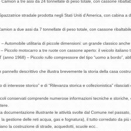
amion a tre assi da 24 tonnellate di peso totale, con cassone ribaltab
azzatrice stradale prodotta negli Stati Uniti d’America, con cabina a 
n a due assi da 7 tonnellate di peso totale, con cassone ribaltabile: u
 Automobile utilitaria di piccole dimensioni: un grande classico anche
Piccolo motocarro a tre ruote con cassone aperto: il veicolo italiano t
(anno 1968) – Piccolo rullo compressore del tipo “uomo a bordo”, abbina
nello descrittivo che illustra brevemente la storia della casa costruttr
lo di interesse storico” e di “Rilevanza storica e collezionistica” rilasciati 
icoli conservati comprende numerose informazioni tecniche e storiche, 
stere.
e la documentazione illustrante le attività svolte dal Comune nel passato,
 la gestione delle reti acqua, gas e fognatura), il tutto corredato da più 
iano la costruzione di strade, acquedotti, scuole ecc..