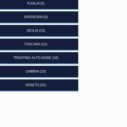
PUGLIA
(5)
SARDEGNA
(5)
SICILIA
(15)
TOSCANA
(21)
TRENTINO-ALTO ADIGE
(10)
UMBRIA
(10)
VENETO
(52)