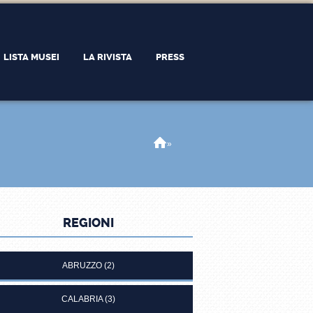
LISTA MUSEI
LA RIVISTA
PRESS
Home
»
REGIONI
ABRUZZO
(2)
CALABRIA
(3)