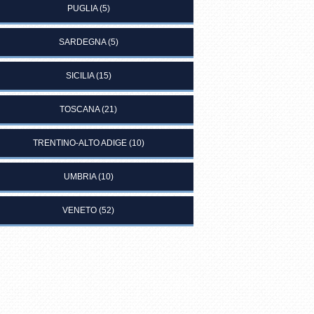
PUGLIA
(5)
SARDEGNA
(5)
SICILIA
(15)
TOSCANA
(21)
TRENTINO-ALTO ADIGE
(10)
UMBRIA
(10)
VENETO
(52)