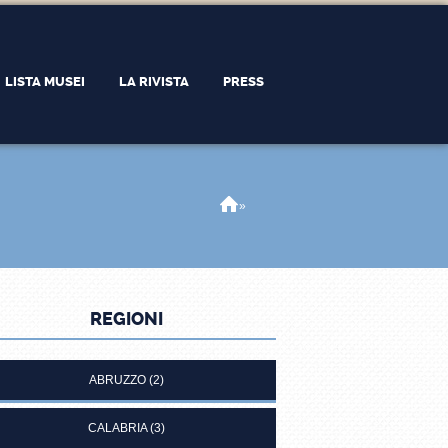
LISTA MUSEI
LA RIVISTA
PRESS
Home
»
REGIONI
ABRUZZO
(2)
CALABRIA
(3)