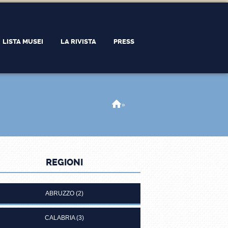
LISTA MUSEI
LA RIVISTA
PRESS
Home
»
REGIONI
ABRUZZO
(2)
CALABRIA
(3)