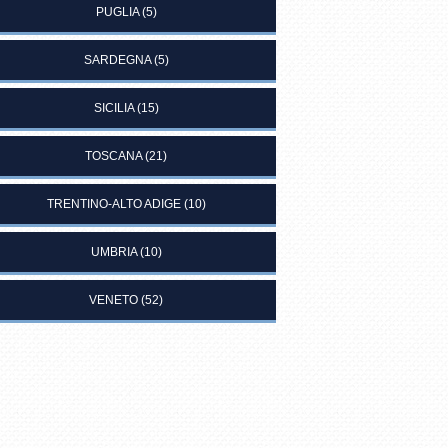
PUGLIA
(5)
SARDEGNA
(5)
SICILIA
(15)
TOSCANA
(21)
TRENTINO-ALTO ADIGE
(10)
UMBRIA
(10)
VENETO
(52)