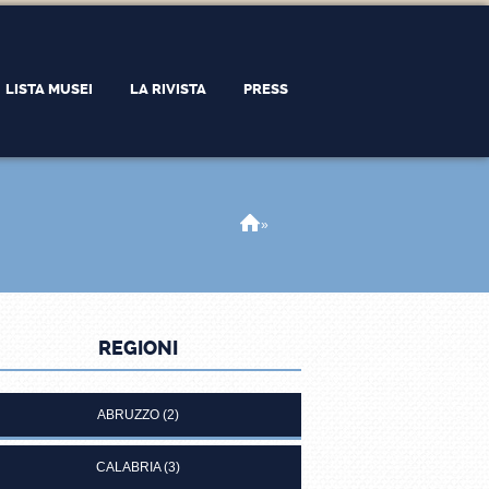
LISTA MUSEI
LA RIVISTA
PRESS
Home
»
REGIONI
ABRUZZO
(2)
CALABRIA
(3)