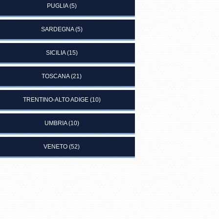
PUGLIA
(5)
SARDEGNA
(5)
SICILIA
(15)
TOSCANA
(21)
TRENTINO-ALTO ADIGE
(10)
UMBRIA
(10)
VENETO
(52)