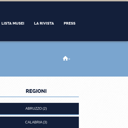
LISTA MUSEI
LA RIVISTA
PRESS
Home
»
REGIONI
ABRUZZO
(2)
CALABRIA
(3)