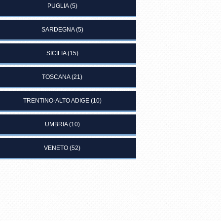
PUGLIA
(5)
SARDEGNA
(5)
SICILIA
(15)
TOSCANA
(21)
TRENTINO-ALTO ADIGE
(10)
UMBRIA
(10)
VENETO
(52)