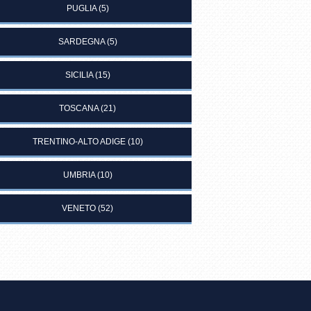
PUGLIA
(5)
SARDEGNA
(5)
SICILIA
(15)
TOSCANA
(21)
TRENTINO-ALTO ADIGE
(10)
UMBRIA
(10)
VENETO
(52)