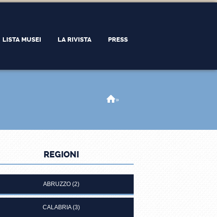
LISTA MUSEI
LA RIVISTA
PRESS
Home
»
REGIONI
ABRUZZO
(2)
CALABRIA
(3)