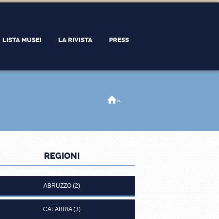
LISTA MUSEI
LA RIVISTA
PRESS
Home
»
REGIONI
ABRUZZO
(2)
CALABRIA
(3)