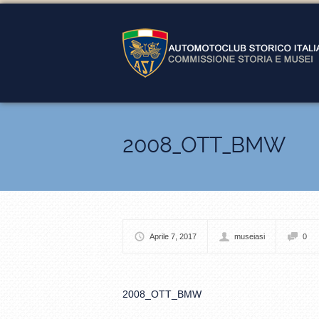
2008_OTT_BMW
Aprile 7, 2017
museiasi
0
2008_OTT_BMW