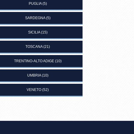
PUGLIA
(5)
SARDEGNA
(5)
SICILIA
(15)
TOSCANA
(21)
TRENTINO-ALTO ADIGE
(10)
UMBRIA
(10)
VENETO
(52)