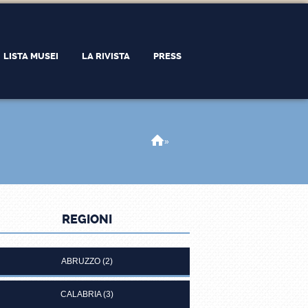
LISTA MUSEI
LA RIVISTA
PRESS
Home
»
REGIONI
ABRUZZO
(2)
CALABRIA
(3)