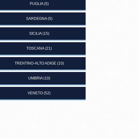
PUGLIA
(5)
SARDEGNA
(5)
SICILIA
(15)
TOSCANA
(21)
TRENTINO-ALTO ADIGE
(10)
UMBRIA
(10)
VENETO
(52)