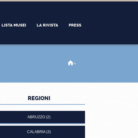
LISTA MUSEI
LA RIVISTA
PRESS
Home
»
REGIONI
ABRUZZO
(2)
CALABRIA
(3)