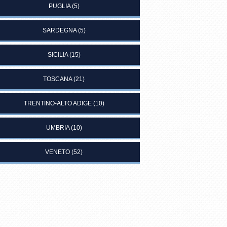
PUGLIA
(5)
SARDEGNA
(5)
SICILIA
(15)
TOSCANA
(21)
TRENTINO-ALTO ADIGE
(10)
UMBRIA
(10)
VENETO
(52)