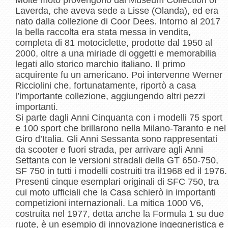
Molte moto provengono dal Museum Collection of
Laverda, che aveva sede a Lisse (Olanda), ed era
nato dalla collezione di Coor Dees. Intorno al 2017
la bella raccolta era stata messa in vendita,
completa di 81 motociclette, prodotte dal 1950 al
2000, oltre a una miriade di oggetti e memorabilia
legati allo storico marchio italiano. Il primo
acquirente fu un americano. Poi intervenne Werner
Ricciolini che, fortunatamente, riportò a casa
l’importante collezione, aggiungendo altri pezzi
importanti.
Si parte dagli Anni Cinquanta con i modelli 75 sport
e 100 sport che brillarono nella Milano-Taranto e nel
Giro d’Italia. Gli Anni Sessanta sono rappresentati
da scooter e fuori strada, per arrivare agli Anni
Settanta con le versioni stradali della GT 650-750,
SF 750 in tutti i modelli costruiti tra il1968 ed il 1976.
Presenti cinque esemplari originali di SFC 750, tra
cui moto ufficiali che la Casa schierò in importanti
competizioni internazionali. La mitica 1000 V6,
costruita nel 1977, detta anche la Formula 1 su due
ruote, è un esempio di innovazione ingegneristica e